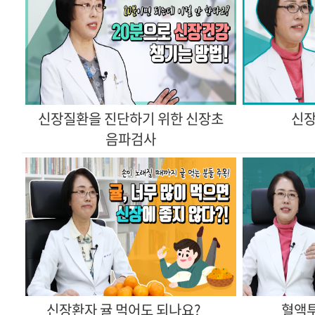
신장
음파검사
신장환자 귤 먹어도 되나요?
혈액투