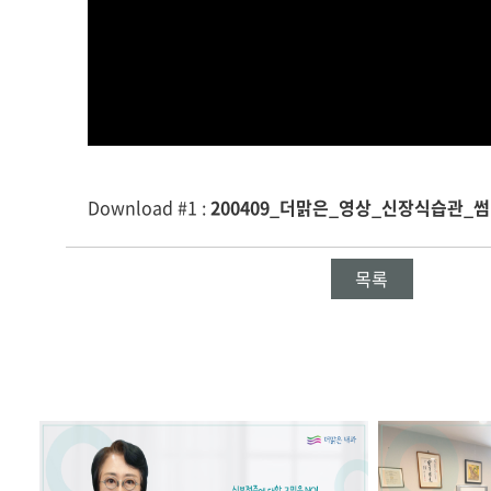
Download #1 :
200409_더맑은_영상_신장식습관_썸네
목록