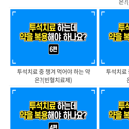
은?
은?(빈혈치료제)