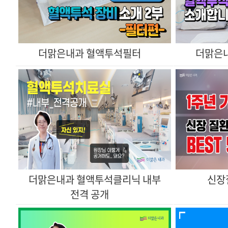
더맑은내과 혈액투석필터
더맑은
신장
전격 공개