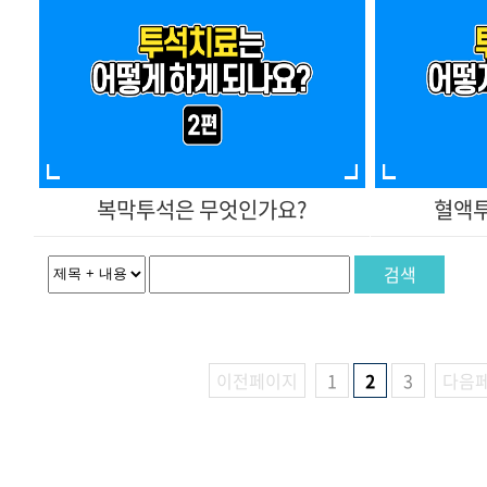
복막투석은 무엇인가요?
혈액투
검색
이전페이지
1
2
3
다음